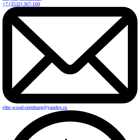
+7 (3532) 307-160
elite-wood-orenburg@yandex.ru